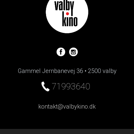
Gammel Jernbanevej 36 • 2500 valby
71993640
kontakt@valbykino.dk