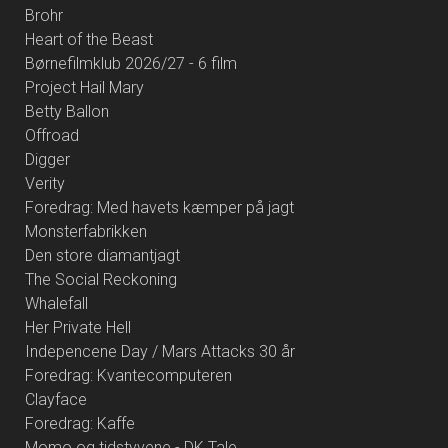
Brohr
Heart of the Beast
Børnefilmklub 2026/27 - 6 film
Project Hail Mary
Betty Ballon
Offroad
Digger
Verity
Foredrag: Med havets kæmper på jagt
Monsterfabrikken
Den store diamantjagt
The Social Reckoning
Whalefall
Her Private Hell
Indepencene Day / Mars Attacks 30 år
Foredrag: Kvantecomputeren
Clayface
Foredrag: Kaffe
Momo og tidstyvene - DK Tale