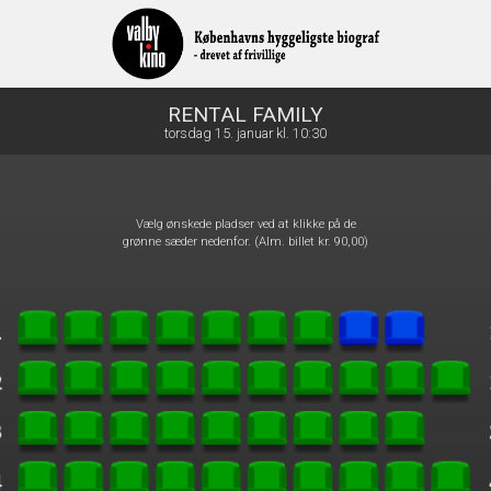
front05-temp 080916
RENTAL FAMILY
torsdag 15. januar kl. 10:30
Vælg ønskede pladser ved at klikke på de
grønne sæder nedenfor. (Alm. billet kr. 90,00)