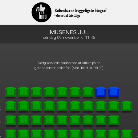
front05-temp 022700
MUSENES JUL
søndag 09. november kl. 11:45
Vælg ønskede pladser ved at klikke på de
grønne sæder nedenfor. (Alm. billet kr. 90,00)