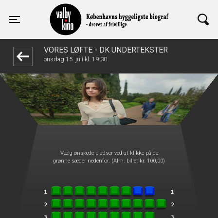
Valby Kino
1step-front02 060154
Toggle navigation
VORES LØFTE - DK UNDERTEKSTER
onsdag 15. juli kl. 19:30
Vælg ønskede pladser ved at klikke på de
grønne sæder nedenfor. (Alm. billet kr. 100,00)