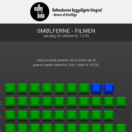
front03-cc 034552
SMØLFERNE - FILMEN
søndag 05. oktober kl. 13:50
Vælg ønskede pladser ved at klikke på de
grønne sæder nedenfor. (Alm. billet kr. 90,00)